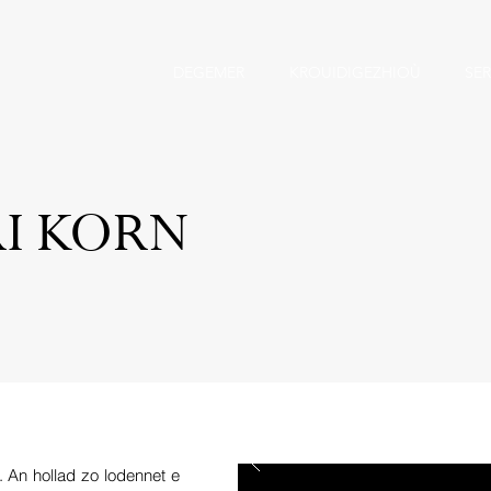
DEGEMER
KROUIDIGEZHIOÙ
SER
I KORN
. An hollad zo lodennet e