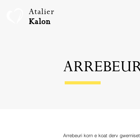
Atalier
Kalon
ARREBEUR
Arrebeuri korn e koat derv gwerniset