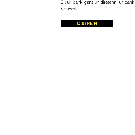
3 : ur bank gant un diretenn, ur bank
skinwel.
DISTREIÑ