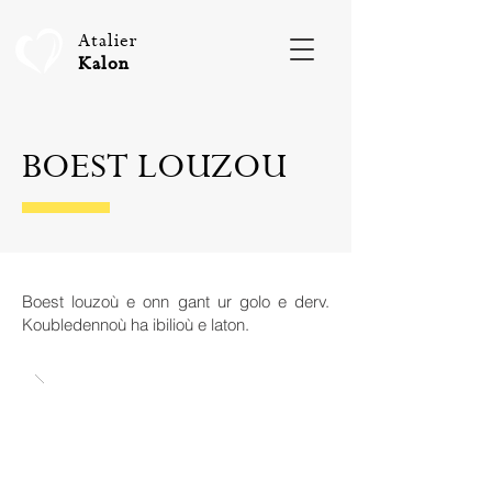
Atalier
Kalon
BOEST LOUZOU
Boest louzoù e onn gant ur golo e derv.
Koubledennoù ha ibilioù e laton.