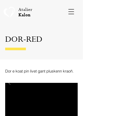
Atalier
Kalon
DOR-RED
Dor e koat pin livet gant pluskenn kraoñ.